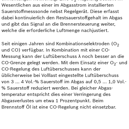
2
We­sentlichen aus einer im Abgasstrom installierten
Sauerstoff­messsonde nebst Regelgerät. Diese erfasst
dabei kontinuierlich den Restsauerstoffgehalt im Abgas
und gibt das Signal an die Brenner­steu­erung weiter,
welche die erforderliche Luftmenge nachjustiert.
Seit einigen Jahren sind Kombinationselektroden (O
2
und CO) verfügbar. In Kombination mit einer CO-
Messung kann der Luftüberschuss λ noch besser an die
CO-Grenze gelegt werden. Mit dem Einsatz einer O
- und
2
CO-Regelung des Luftüberschusses kann der
üblicherweise bei Volllast eingestellte Luftüberschuss
von 3 ... 4 Vol.-% Sauerstoff im Abgas auf 0,5 ... 1,0 Vol.-
% Sauerstoff reduziert werden. Bei gleicher Abgas­
temperatur entspricht dies einer Verringerung des
Abgasverlustes um etwa 1 Prozentpunkt. Beim
Brennstoff Öl ist eine CO-Regelung nicht einsetzbar.