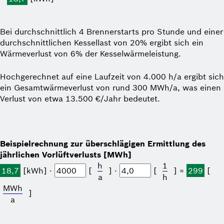
Bei durchschnittlich 4 Brennerstarts pro Stunde und einer
durchschnittlichen Kessellast von 20% ergibt sich ein
Wärmeverlust von 6% der Kesselwärme­leistung.
Hochgerechnet auf eine Laufzeit von 4.000 h/a ergibt sich
ein Gesamtwärmeverlust von rund 300 MWh/a, was einen
Verlust von etwa 13.500 €/Jahr bedeutet.
Beispielrechnung zur überschlägigen Ermittlung des
jährlichen Vorlüftverlusts [MWh]
h
1
18,7
[kWh] ⋅
[
] ⋅
[
] =
299
[
a
h
MWh
]
a