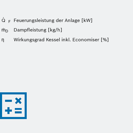
·
Q
Feuerungs­leistung der Anlage [kW]
F
Dampfleistung [kg/h]
ṁ
D
ƞ
Wirkungsgrad Kessel inkl. Economiser [%]