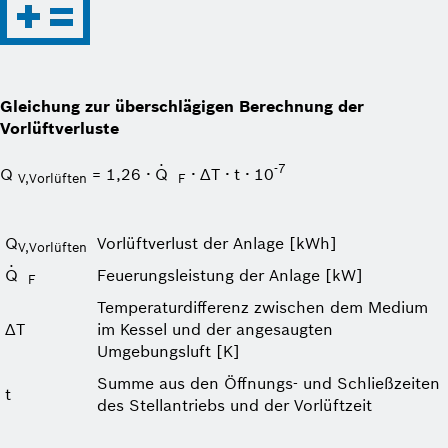
Gleichung zur überschlägigen Berechnung der
Vorlüftverluste
·
-7
Q
= 1,26 ∙ Q
∙ ΔT ∙ t ∙ 10
V,Vorlüften
F
Q
Vorlüftverlust der Anlage [kWh]
V,Vorlüften
·
Q
Feuerungs­leistung der Anlage [kW]
F
Temperaturdifferenz zwischen dem Medium
ΔT
im Kessel und der angesaugten
Umgebungsluft [K]
Summe aus den Öffnungs- und Schließzeiten
t
des Stellantriebs und der Vorlüftzeit