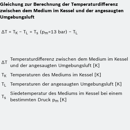
Gleichung zur Berechnung der Temperaturdifferenz
zwischen dem Medium im Kessel und der angesaugten
Umgebungsluft
ΔT = T
− T
= T
(p
=13 bar) − T
K
L
s
m
L
Temperaturdifferenz zwischen dem Medium im Kessel
ΔT
und der angesaugten Umgebungsluft [K]
T
Temperaturen des Mediums im Kessel [K]
K
T
Temperaturen der angesaugten Umgebungsluft [K]
L
Siede­temperatur des Mediums im Kessel bei einem
T
s
bestimmten Druck p
[K]
m