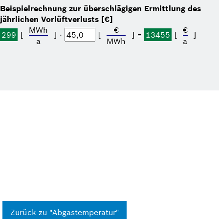
Beispielrechnung zur überschlägigen Ermittlung des
jährlichen Vorlüftverlusts [€]
MWh
€
€
299
[
] ⋅
[
] =
13455
[
]
a
MWh
a
Zurück zu "Abgastemperatur"