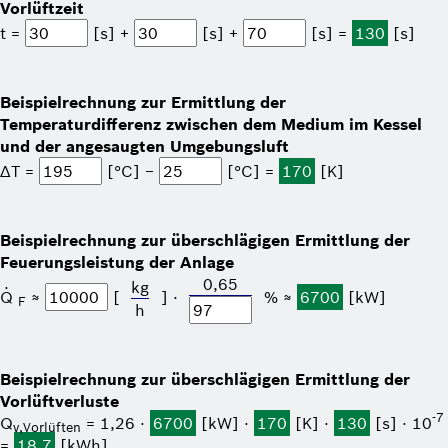
Vorlüftzeit
t =
[s] +
[s] +
[s] =
130
[s]
Beispielrechnung zur Ermittlung der
Temperaturdifferenz zwischen dem Medium im Kessel
und der angesaugten Umgebungsluft
ΔT =
[°C] −
[°C] =
170
[K]
Beispielrechnung zur überschlägigen Ermittlung der
Feuerungs­leistung der Anlage
0,65
·
kg
Q
≈
[
] ⋅
% ≈
6700
[kW]
F
h
Beispielrechnung zur überschlägigen Ermittlung der
Vorlüftverluste
-7
Q
= 1,26 ⋅
6700
[kW] ⋅
170
[K] ⋅
130
[s] ⋅ 10
v,Vorlüften
=
18,7
[kWh]