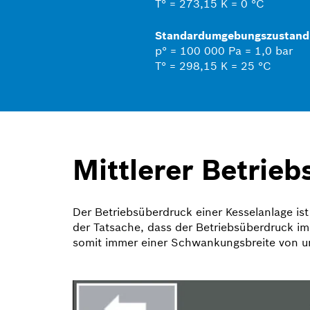
T° = 273,15 K = 0 °C
Standard­umgebungszustand
p° = 100 000 Pa = 1,0 bar
T° = 298,15 K = 25 °C
Mittlerer Betrie
Der Betriebsüberdruck einer Kesselanlage is
der Tatsache, dass der Betriebsüberdruck i
somit immer einer Schwankungsbreite von ung