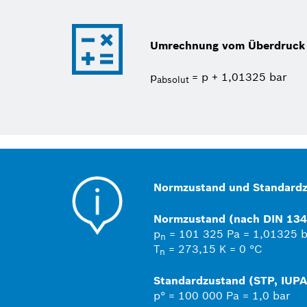
Umrechnung vom Überdruck
p
= p + 1,01325 bar
absolut
Normzustand und Standard
Normzustand (nach DIN 134
p
= 101 325 Pa = 1,01325 b
n
T
= 273,15 K = 0 °C
n
Standardzustand (STP, IUP
p° = 100 000 Pa = 1,0 bar