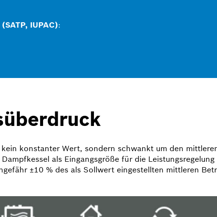
 (SATP, IUPAC)
:
bsüberdruck
t kein konstanter Wert, sondern schwankt um den mittlere
m Dampfkessel als Eingangsgröße für die Leistungsregelun
efähr ±10 % des als Sollwert eingestellten mittleren Betr