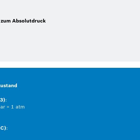
 zum Absolutdruck
zustand
3)
:
ar = 1 atm
AC)
: