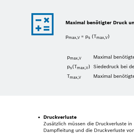
Maximal benötigter Druck u
p
= p
(T
)
max,V
s
max,V
p
Maximal benötigt
max,V
p
(T
)
Siededruck bei d
s
max,V
T
Maximal benötigt
max,V
Druckverluste
Zusätzlich müssen die Druckverluste in
Dampfleitung und die Druckverluste vo