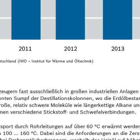
tschland (IWO – Institut für Wärme und Öltechnik)
ugern fast ausschließlich in großen industriellen An­lagen 
annten Sumpf der Destillationskolonnen, wo die Erdölbest
ße, relativ schwere Moleküle wie längerkettige Alkane und
men verschiedene Stickstoff- und Schwefelverbindungen.
ansport durch Rohrleitungen auf über 60 °C erwärmt werde
 100 ... 160 °C. Dabei sind die Anforderungen an die Zers
 bei Drehzerstäuberbrennern, weshalb das Heizöl auf hö