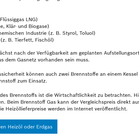
 Flüssiggas LNG)
, Klär- und Biogase)
mischen Industrie (z. B. Styrol, Toluol)
. B. Tierfett, Fischöl)
ächst nach der Verfügbarkeit am geplanten Aufstellungsort.
us dem Gasnetz vor­handen sein muss.
ssicherheit können auch zwei Brennstoffe an einem Kesse
nnstoff zum Einsatz.
des Brennstoffs ist die Wirtschaftlichkeit zu betrachten. H
n. Beim Brennstoff Gas kann der Vergleichspreis direkt 
 Heizöllieferpreise werden im Internet veröffentlicht.
hen Heizöl oder Erdgas