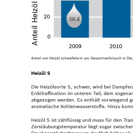
Anteil von Heizöl schwefelarm am Gesamtverbrauch in Deu
Heizöl S
Die Heizölsorte S, schwer, wird bei Dampferze
Erdölraffination im unteren Teil, dem sogen
abgezogen werden. Es enthält vorwiegend gro
aromatische Kohlen­wasserstoffe. Hinzu kom
Heizöl S ist zähflüssig und muss für den Tr
Zerstäubungstemperatur liegt sogar zwischen
Druckzerstäuberbrennern deutlich höher als