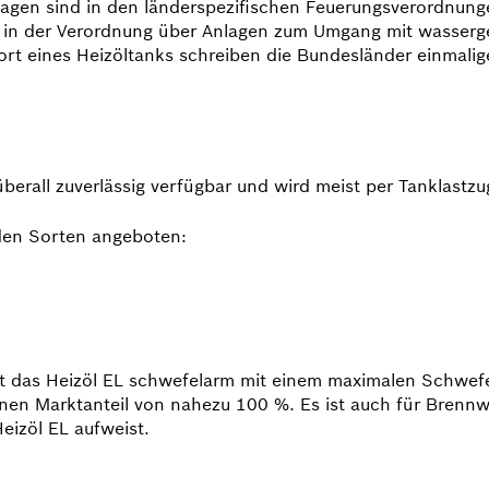
agen sind in den länderspezifischen Feuerungs­verord­nun
d in der Verordnung über Anlagen zum Umgang mit wasserg
ort eines Heizöltanks schreiben die Bundesländer einmal
t überall zuverlässig verfügbar und wird meist per Tanklastzu
nden Sorten angeboten:
st das Heizöl EL schwefelarm mit einem maximalen Schwefel
nen Marktanteil von nahezu 100 %. Es ist auch für Brennw
eizöl EL aufweist.