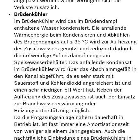
angepasst werden. Somit verrin­gern sich die
Verluste zusätzlich.
Brüdenkühler
Im Brüdenkühler wird das im Brüdendampf
enthaltene Wasser kondensiert. Die anfallende
Wärme­energie beim Kondensieren und Abkühlen
des Brüdendampfs auf ≤ 35 °C wird zur Aufheizung
des Zusatzwassers genutzt und reduziert dadurch
die notwendige Aufheizdampfmenge am
Speisewasser­behälter. Das anfallende Kondensat
im Brüdenkühler wird über das Abschlammgefäß in
den Kanal abgeführt, da es sehr stark mit
Sauerstoff und Kohlendioxid angereichert ist und
einen sehr niedrigen pH-Wert hat. Neben der
Aufheizung des Zusatzwassers ist auch der Einsatz
zur Brauchwasser­erwärmung oder
Heizungsunterstützung möglich.
Da die Entgasungs­anlage nahezu dauerhaft in
Betrieb ist, ist fast immer eine Amortisationszeit
von weniger als einem Jahr gegeben. Auch die
nachträgliche Einbindung eines Brüdenkühlers in