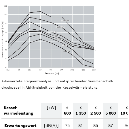
A-bewertete Frequenzanalyse und entsprechender Summenschall­
druckpegel in Abhängigkeit von der Kesselwärmeleistung
Kessel­
[kW]
≤
≤
≤
≤
≤
wärmeleistung
600
1 350
2 500
5 000
10 0
Erwartungswert
[dB(A)]
75
81
85
87
94