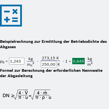
Beispielrechnung zur Ermittlung der Betriebsdichte des
Abgases
273,15 K
kg
kg
ρ
=
⋅
⋅ 1 =
0,649
b
m
³
K
m³
n
Formel zur Berechnung der erforderlichen Nennweite
der Abgasleitung