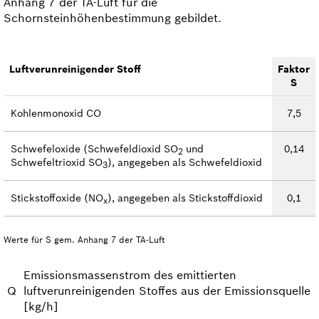
Anhang 7 der TA-Luft für die
Schornsteinhöhenbestimmung gebildet.
Luftverunreinigender Stoff
Faktor
S
Kohlenmonoxid CO
7,5
Schwefeloxide (Schwefeldioxid SO
und
0,14
2
Schwefeltrioxid SO
), angegeben als Schwefeldioxid
3
Stickstoffoxide (NO
), angegeben als Stickstoffdioxid
0,1
x
Werte für S gem. Anhang 7 der TA-Luft
Emissionsmassenstrom des emittierten
Q
luftverunreinigenden Stoffes aus der Emissionsquelle
[kg/h]