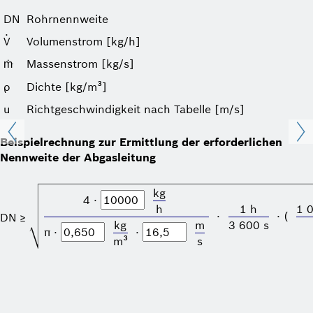
DN
Rohrnennweite
·
V
Volumenstrom [kg/h]
Massenstrom [kg/s]
ṁ
ρ
Dichte [kg/m³]
u
Richt­geschwindigkeit nach Tabelle [m/s]
Beispielrechnung zur Ermittlung der erforderlichen
Nennweite der Abgasleitung
kg
4 ⋅
h
1 h
1 
⋅
⋅ (
DN ≥
kg
m
3 600 s
π ⋅
⋅
m³
s