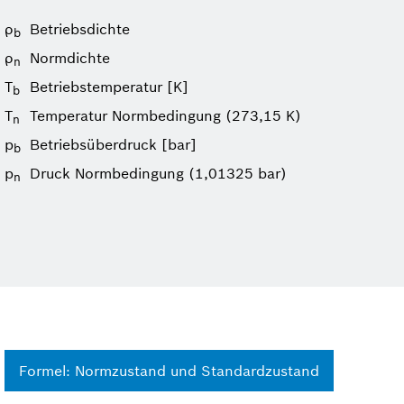
ρ
Betriebsdichte
b
ρ
Normdichte
n
T
Betriebs­temperatur [K]
b
T
Temperatur Normbedingung (273,15 K)
n
p
Betriebsüberdruck [bar]
b
p
Druck Normbedingung (1,01325 bar)
n
Formel: Normzustand und Standardzustand