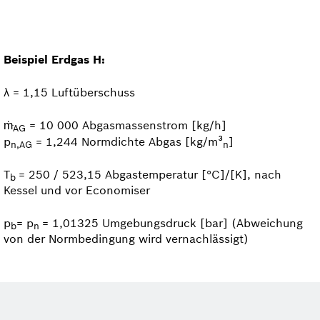
Beispiel Erdgas H:
λ = 1,15 Luftüberschuss
= 10 000 Abgasmassenstrom [kg/h]
ṁ
AG
p
= 1,244 Normdichte Abgas [kg/m³
]
n,AG
n
T
= 250 / 523,15 Abgas­temperatur [°C]/[K], nach
b
Kessel und vor Economiser
p
= p
= 1,01325 Umgebungsdruck [bar] (Abweichung
b
n
von der Normbedingung wird vernachlässigt)