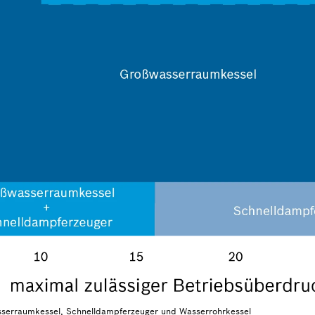
serraumkessel, Schnelldampferzeuger und Wasserrohrkessel