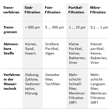
Trenn­
Sieb-
Fein-
Partikel-
Mikro-
verfahren
Filtration
Filtration
Filtration
Filtration
Trenn­
> 500 µm
5 ... 500 µm
1 ... 10 µm
0,1 ... 1 µm
grenzen
Abtrenn­
Körner,
Größere
Kleine
Kleinst­
bare
Sand,
Partikel,
Partikel,
partikel,
Stoffe
Fasern
Algen
Keime,
Keime,
Bakteri­en,
Bakterien,
Viren
Viren
Verfahren
Siebung,
Gewebe­
Mehr­
Mehr­
in der
Zyklone,
filter,
schicht­
schicht-
Wasser­
Sedimen­
Tuchfilter
Schnell­
Langsam­
technik
tation,
filter,
filter,
Klärung
Membran­
Membran-
Filtration
Filtration
(MF)
(MF)