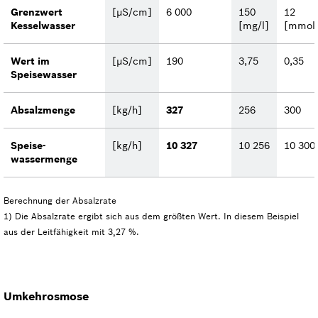
Grenzwert
[µS/cm]
6 000
150
12
Kesselwasser
[mg/l]
[mmol/
Wert im
[µS/cm]
190
3,75
0,35
Speisewasser
Absalzmenge
[kg/h]
327
256
300
Speise­
[kg/h]
10 327
10 256
10 300
wassermenge
Berechnung der Absalzrate
1) Die Absalzrate ergibt sich aus dem größten Wert. In diesem Beispiel
aus der Leitfähigkeit mit 3,27 %.
Umkehrosmose