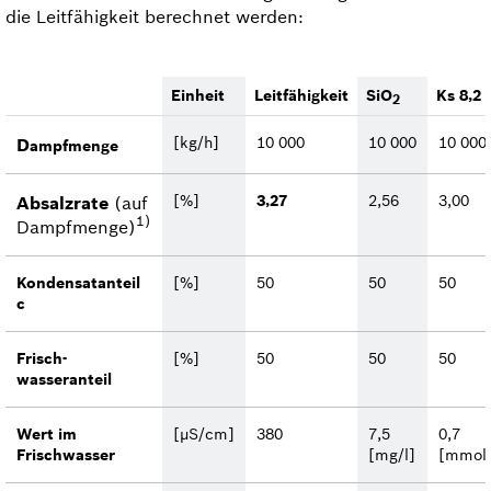
die Leitfähigkeit berechnet werden:
Einheit
Leitfähigkeit
SiO
Ks 8,2
2
[kg/h]
10 000
10 000
10 000
D
ampfmenge
[%]
3,27
2,56
3,00
Absalzrate
(auf
1)
Dampfmenge)
Kondensatanteil
[%]
50
50
50
c
Frisch­
[%]
50
50
50
wasseranteil
Wert im
[µS/cm]
380
7,5
0,7
Frischwasser
[mg/l]
[mmol/